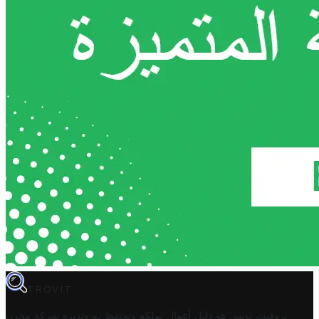
TROVIT
تروفيت تونس هو دليل أعمال تملكه وتحتفظ به وتديره
شركة مخزن