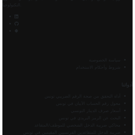
.
التكنولوجيا
سياسة الخصوصية
شروط وأحكام الاستخدام
أدواتنا
أداة التحقق من صحة الرقم الضريبي تونس
محول رقم الحساب الآيبان في تونس
أسعار صرف الدينار التونسي
البحث عن الرمز البريدي في تونس
محاكي ضريبة الدخل الشخصي للموظف/المتقاعد
ضريبة الدخل للمتقاعدين الفرنسيين المقيمين في تونس