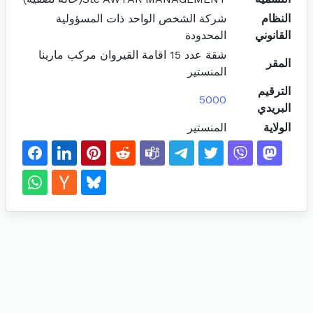
النظام
شركة الشخص الواحد ذات المسؤولية
القانوني
المحدودة
شقة عدد 15 اقامة القيروان مركب مارينا
المقر
المنستير
الترقيم
5000
البريدي
الولاية
المنستير