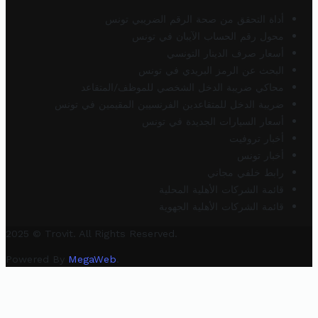
أداة التحقق من صحة الرقم الضريبي تونس
محول رقم الحساب الآيبان في تونس
أسعار صرف الدينار التونسي
البحث عن الرمز البريدي في تونس
محاكي ضريبة الدخل الشخصي للموظف/المتقاعد
ضريبة الدخل للمتقاعدين الفرنسيين المقيمين في تونس
أسعار السيارات الجديدة في تونس
أخبار تروفيت
أخبار تونس
رابط خلفي مجاني
قائمة الشركات الأهلية المحلية
قائمة الشركات الأهلية الجهوية
2025 © Trovit. All Rights Reserved.
Powered By
MegaWeb
.