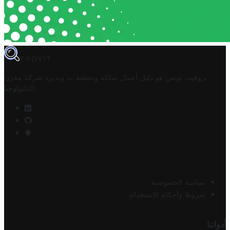
TROVIT
تروفيت تونس هو دليل أعمال تملكه وتحتفظ به وتديره
شركة مخزن
.
التكنولوجيا
سياسة الخصوصية
شروط وأحكام الاستخدام
أدواتنا