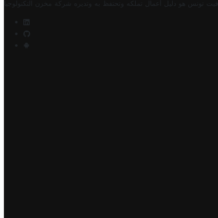
فيت تونس هو دليل أعمال تملكه وتحتفظ به وتديره
شركة مخزن التكنولوجيا