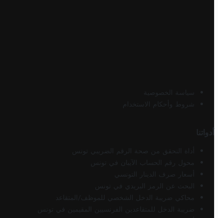
سياسة الخصوصية
شروط وأحكام الاستخدام
أدواتنا
أداة التحقق من صحة الرقم الضريبي تونس
محول رقم الحساب الآيبان في تونس
أسعار صرف الدينار التونسي
البحث عن الرمز البريدي في تونس
محاكي ضريبة الدخل الشخصي للموظف/المتقاعد
ضريبة الدخل للمتقاعدين الفرنسيين المقيمين في تونس