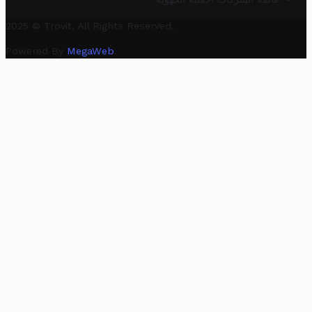
2025 © Trovit. All Rights Reserved.
Powered By
MegaWeb
.