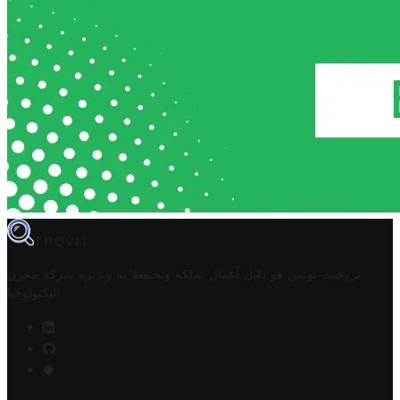
TROVIT
تروفيت تونس هو دليل أعمال تملكه وتحتفظ به وتديره
شركة مخزن
.
التكنولوجيا