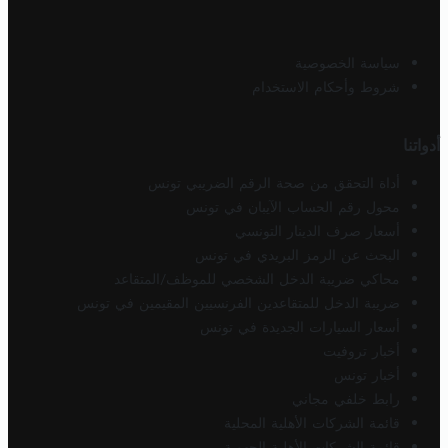
سياسة الخصوصية
شروط وأحكام الاستخدام
أدواتنا
أداة التحقق من صحة الرقم الضريبي تونس
محول رقم الحساب الآيبان في تونس
أسعار صرف الدينار التونسي
البحث عن الرمز البريدي في تونس
محاكي ضريبة الدخل الشخصي للموظف/المتقاعد
ضريبة الدخل للمتقاعدين الفرنسيين المقيمين في تونس
أسعار السيارات الجديدة في تونس
أخبار تروفيت
أخبار تونس
رابط خلفي مجاني
قائمة الشركات الأهلية المحلية
قائمة الشركات الأهلية الجهوية