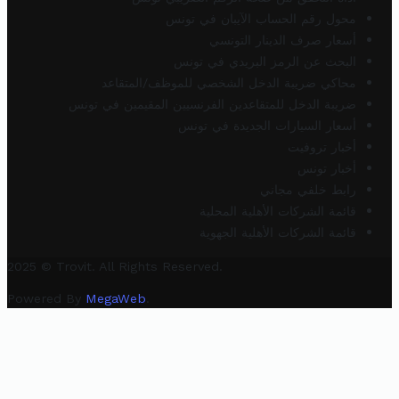
محول رقم الحساب الآيبان في تونس
أسعار صرف الدينار التونسي
البحث عن الرمز البريدي في تونس
محاكي ضريبة الدخل الشخصي للموظف/المتقاعد
ضريبة الدخل للمتقاعدين الفرنسيين المقيمين في تونس
أسعار السيارات الجديدة في تونس
أخبار تروفيت
أخبار تونس
رابط خلفي مجاني
قائمة الشركات الأهلية المحلية
قائمة الشركات الأهلية الجهوية
2025 © Trovit. All Rights Reserved.
Powered By
MegaWeb
.