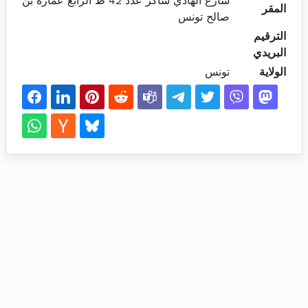
شارع الهادي شاكر عدد 42 ط الرابع عمارة بن
المقر
صالح تونس
الترقيم
البريدي
الولاية
تونس