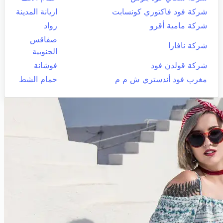
شركة فود فاكتوري كونسابت
اريانة المدينة
شركة مامية أقرو
رواد
صفاقس
شركة نافارا
الجنوبية
شركة قولدن فود
فوشانة
مغرب فود أندستري ش م م
حمام الشط