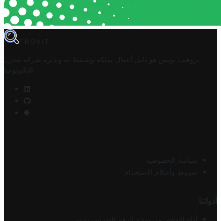
TROVIT
تروفيت تونس هو دليل أعمال تملكه وتحتفظ به وتديره
شركة مخزن
.
التكنولوجيا
سياسة الخصوصية
شروط وأحكام الاستخدام
أدواتنا
أداة التحقق من صحة الرقم الضريبي تونس