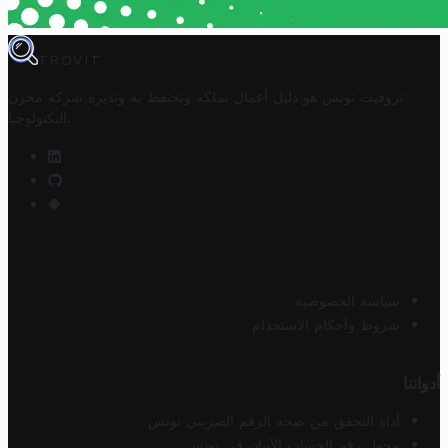
TROVIT
تروفيت تونس هو دليل أعمال تملكه وتحتفظ به وتديره
شركة مخزن
.
التكنولوجيا
سياسة الخصوصية
شروط وأحكام الاستخدام
أدواتنا
أداة التحقق من صحة الرقم الضريبي تونس
محول رقم الحساب الآيبان في تونس