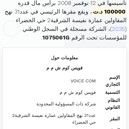
تأسيسها في 12 نوفمبر 2008 برأس مال قدره
100000 د.ت
، ويقع مقرها الرئيسي في عدد31 نهج
المقاولين عمارة نفيسة الشرقية2 حي الخضراء
(
2035
)، الشركة مسجلة في السجل الوطني
للمؤسسات تحت الرقم
1075061G
.
معلومات حول
فويس كوم ش م م
الإسم
VOICE COM
التجاري
التسمية
فويس كوم ش م م
النظام
شركة ذات المسؤولية المحدودة
القانوني
عدد31 نهج المقاولين عمارة نفيسة الشرقية2
المقر
حي الخضراء