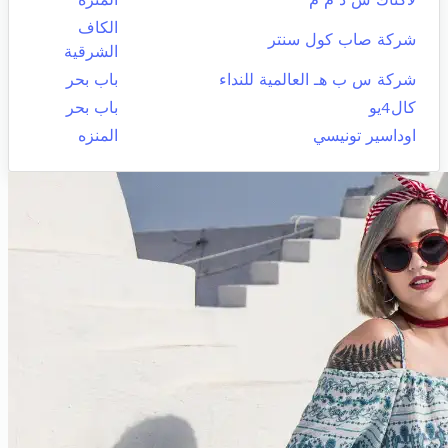
الكاف
شركة صاب كول سنتر
الشرقية
شركة س ب هـ العالمية للنداء
باب بحر
كال4يو
باب بحر
اوداسير تونيسي
المنزه