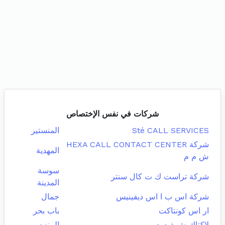
شركات في نفس الإختصاص
Sté CALL SERVICES
المنستير
شركة HEXA CALL CONTACT CENTER
المهدية
ش م م
سوسة
شركة تراست ك ت كال سنتر
المدينة
شركة اس ب ا اس ديفينيس
جمال
ار اس كونتاكت
باب بحر
لاكتاك ش ذ م م
المنزه