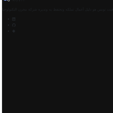
TROVIT
فيت تونس هو دليل أعمال تملكه وتحتفظ به وتديره
شركة مخزن التكنولوجيا