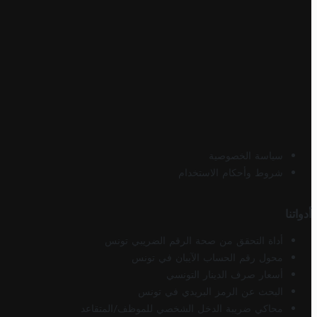
سياسة الخصوصية
شروط وأحكام الاستخدام
أدواتنا
أداة التحقق من صحة الرقم الضريبي تونس
محول رقم الحساب الآيبان في تونس
أسعار صرف الدينار التونسي
البحث عن الرمز البريدي في تونس
محاكي ضريبة الدخل الشخصي للموظف/المتقاعد