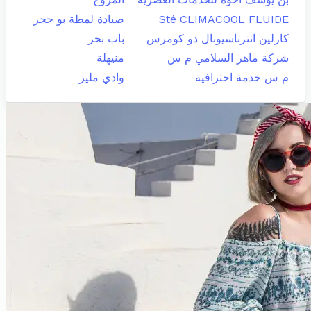
Sté CLIMACOOL FLUIDE
صيادة لمطة بو حجر
كارلين انترناسيونال دو كومرس
باب بحر
شركة ماهر السلامي م س
منيهلة
م س خدمة احترافية
وادي مليز