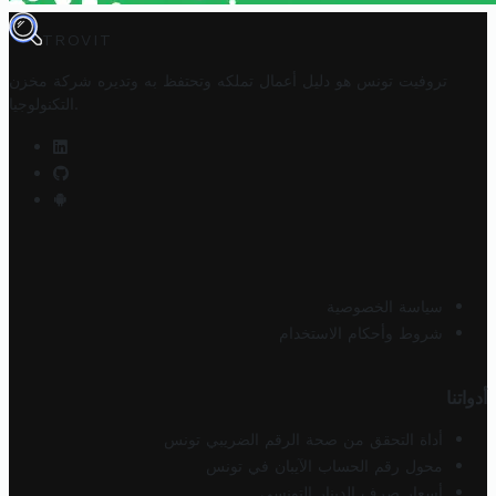
TROVIT
تروفيت تونس هو دليل أعمال تملكه وتحتفظ به وتديره
شركة مخزن
.
التكنولوجيا
سياسة الخصوصية
شروط وأحكام الاستخدام
أدواتنا
أداة التحقق من صحة الرقم الضريبي تونس
محول رقم الحساب الآيبان في تونس
أسعار صرف الدينار التونسي