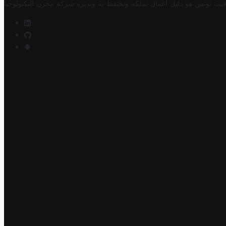
فيت تونس هو دليل أعمال تملكه وتحتفظ به وتديره
شركة مخزن التكنولوجيا