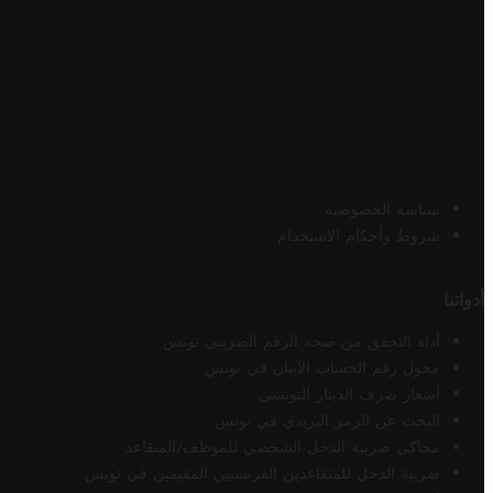
سياسة الخصوصية
شروط وأحكام الاستخدام
أدواتنا
أداة التحقق من صحة الرقم الضريبي تونس
محول رقم الحساب الآيبان في تونس
أسعار صرف الدينار التونسي
البحث عن الرمز البريدي في تونس
محاكي ضريبة الدخل الشخصي للموظف/المتقاعد
ضريبة الدخل للمتقاعدين الفرنسيين المقيمين في تونس