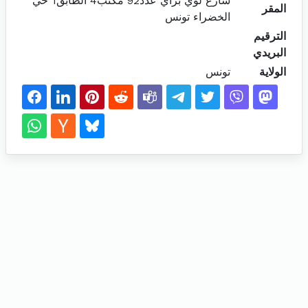
شارع لوي براي عدد92 مكتب4 الطابق1 حي
المقر
الخضراء تونس
الترقيم
البريدي
الولاية
تونس