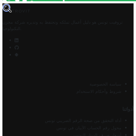
TROVIT
تروفيت تونس هو دليل أعمال تملكه وتحتفظ به وتديره
شركة مخزن
.
التكنولوجيا
سياسة الخصوصية
شروط وأحكام الاستخدام
أدواتنا
أداة التحقق من صحة الرقم الضريبي تونس
محول رقم الحساب الآيبان في تونس
أسعار صرف الدينار التونسي