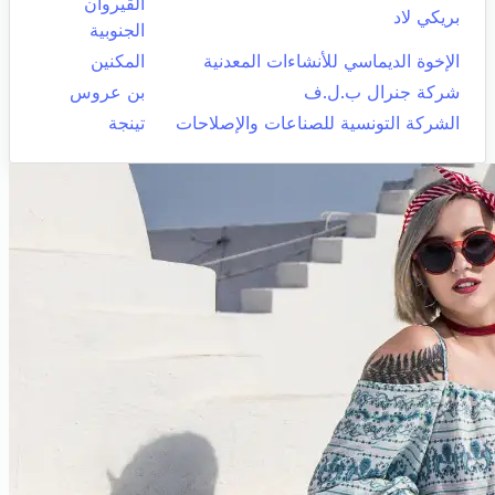
القيروان
بريكي لاد
الجنوبية
الإخوة الديماسي للأنشاءات المعدنية
المكنين
شركة جنرال ب.ل.ف
بن عروس
الشركة التونسية للصناعات والإصلاحات
تينجة