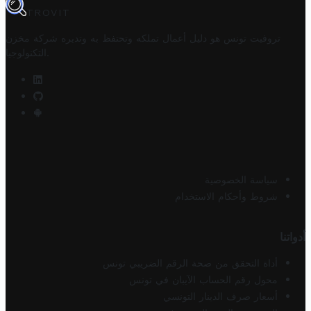
TROVIT
تروفيت تونس هو دليل أعمال تملكه وتحتفظ به وتديره
شركة مخزن
.
التكنولوجيا
سياسة الخصوصية
شروط وأحكام الاستخدام
أدواتنا
أداة التحقق من صحة الرقم الضريبي تونس
محول رقم الحساب الآيبان في تونس
أسعار صرف الدينار التونسي