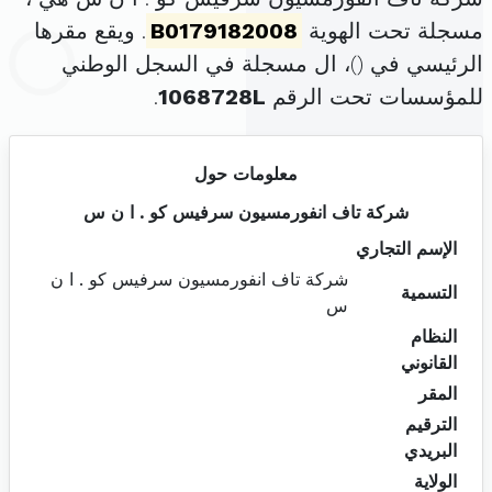
مسجلة تحت الهوية
B0179182008
. ويقع مقرها
الرئيسي في (
)، ال مسجلة في السجل الوطني
للمؤسسات تحت الرقم
1068728L
.
معلومات حول
شركة تاف انفورمسيون سرفيس كو . ا ن س
الإسم التجاري
شركة تاف انفورمسيون سرفيس كو . ا ن
التسمية
س
النظام
القانوني
المقر
الترقيم
البريدي
الولاية