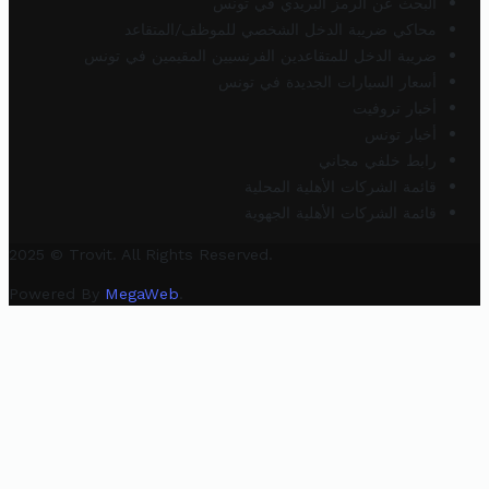
البحث عن الرمز البريدي في تونس
محاكي ضريبة الدخل الشخصي للموظف/المتقاعد
ضريبة الدخل للمتقاعدين الفرنسيين المقيمين في تونس
أسعار السيارات الجديدة في تونس
أخبار تروفيت
أخبار تونس
رابط خلفي مجاني
قائمة الشركات الأهلية المحلية
قائمة الشركات الأهلية الجهوية
2025 © Trovit. All Rights Reserved.
Powered By
MegaWeb
.