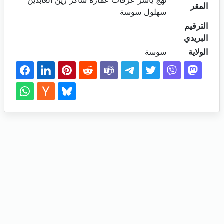
نهج ياسر عرفات عمارة شاكر زين العابدين
المقر
سهلول سوسة
الترقيم
البريدي
الولاية
سوسة