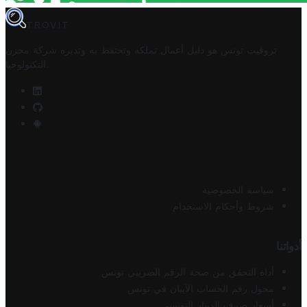
TROVIT
تروفيت تونس هو دليل أعمال تملكه وتحتفظ به وتديره
شركة مخزن
.
التكنولوجيا
سياسة الخصوصية
شروط وأحكام الاستخدام
أدواتنا
أداة التحقق من صحة الرقم الضريبي تونس
محول رقم الحساب الآيبان في تونس
أسعار صرف الدينار التونسي