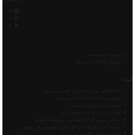
سياسة الخصوصية
شروط وأحكام الاستخدام
أدواتنا
أداة التحقق من صحة الرقم الضريبي تونس
محول رقم الحساب الآيبان في تونس
أسعار صرف الدينار التونسي
البحث عن الرمز البريدي في تونس
محاكي ضريبة الدخل الشخصي للموظف/المتقاعد
ضريبة الدخل للمتقاعدين الفرنسيين المقيمين في تونس
أسعار السيارات الجديدة في تونس