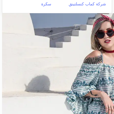
شركة كماب كنسلتينق
سكرة