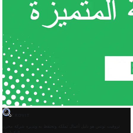
TROVIT
تروفيت تونس هو دليل أعمال تملكه وتحتفظ به وتديره
شركة مخزن
.
التكنولوجيا