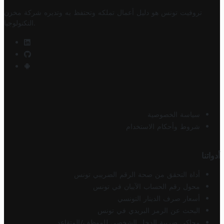
تروفيت تونس هو دليل أعمال تملكه وتحتفظ به وتديره
شركة مخزن
.
التكنولوجيا
سياسة الخصوصية
شروط وأحكام الاستخدام
أدواتنا
أداة التحقق من صحة الرقم الضريبي تونس
محول رقم الحساب الآيبان في تونس
أسعار صرف الدينار التونسي
البحث عن الرمز البريدي في تونس
محاكي ضريبة الدخل الشخصي للموظف/المتقاعد