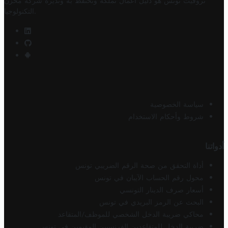
تروفيت تونس هو دليل أعمال تملكه وتحتفظ به وتديره
شركة مخزن
.
التكنولوجيا
سياسة الخصوصية
شروط وأحكام الاستخدام
أدواتنا
أداة التحقق من صحة الرقم الضريبي تونس
محول رقم الحساب الآيبان في تونس
أسعار صرف الدينار التونسي
البحث عن الرمز البريدي في تونس
محاكي ضريبة الدخل الشخصي للموظف/المتقاعد
ضريبة الدخل للمتقاعدين الفرنسيين المقيمين في تونس