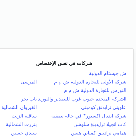
شركات في نفس الإختصاص
ش جيستام الدولية
شركة الأولى للتجارة الدولية ش م م
المرسى
النورس للتجارة الدولية ش م م
ااشركة المتحدة جنوب غرب للتصدير والتوريد
باب بحر
علويني ترايدنق كومبني
القيروان الشمالية
شركة ايديال اكسبور* في حالة تصفية
ساقية الزيت
كاب انجيلا ترايدينغ سلوشن
بنزرت الشمالية
همامي ترادينق كمباني هتس
سيدي حسين