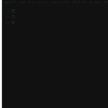
فيت تونس هو دليل أعمال تملكه وتحتفظ به وتديره
شركة مخزن التكنولوجيا