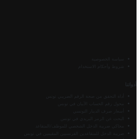
سياسة الخصوصية
شروط وأحكام الاستخدام
أدواتنا
أداة التحقق من صحة الرقم الضريبي تونس
محول رقم الحساب الآيبان في تونس
أسعار صرف الدينار التونسي
البحث عن الرمز البريدي في تونس
محاكي ضريبة الدخل الشخصي للموظف/المتقاعد
ضريبة الدخل للمتقاعدين الفرنسيين المقيمين في تونس