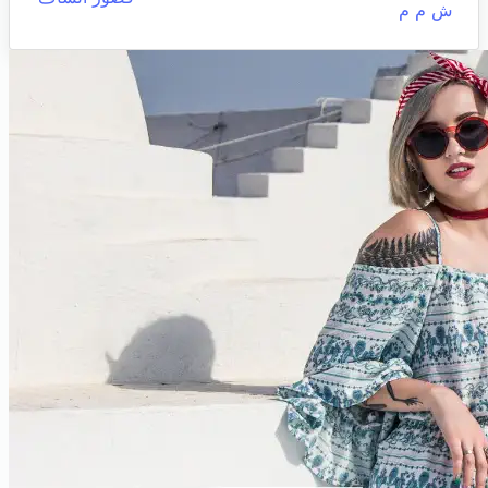
ش م م