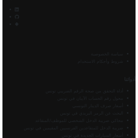
سياسة الخصوصية
شروط وأحكام الاستخدام
أدواتنا
أداة التحقق من صحة الرقم الضريبي تونس
محول رقم الحساب الآيبان في تونس
أسعار صرف الدينار التونسي
البحث عن الرمز البريدي في تونس
محاكي ضريبة الدخل الشخصي للموظف/المتقاعد
ضريبة الدخل للمتقاعدين الفرنسيين المقيمين في تونس
أسعار السيارات الجديدة في تونس