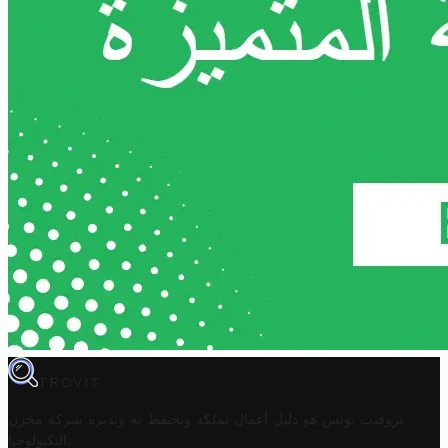
TROVIT
تروفيت تونس هو دليل أعمال تملكه وتحتفظ به وتديره
شركة مخزن
.
التكنولوجيا