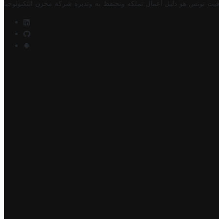
فيت تونس هو دليل أعمال تملكه وتحتفظ به وتديره
شركة مخزن التكنولوجيا