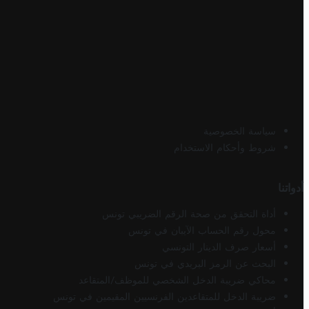
سياسة الخصوصية
شروط وأحكام الاستخدام
أدواتنا
أداة التحقق من صحة الرقم الضريبي تونس
محول رقم الحساب الآيبان في تونس
أسعار صرف الدينار التونسي
البحث عن الرمز البريدي في تونس
محاكي ضريبة الدخل الشخصي للموظف/المتقاعد
ضريبة الدخل للمتقاعدين الفرنسيين المقيمين في تونس