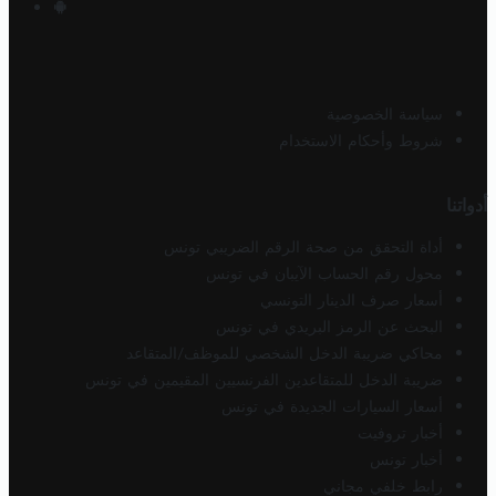
سياسة الخصوصية
شروط وأحكام الاستخدام
أدواتنا
أداة التحقق من صحة الرقم الضريبي تونس
محول رقم الحساب الآيبان في تونس
أسعار صرف الدينار التونسي
البحث عن الرمز البريدي في تونس
محاكي ضريبة الدخل الشخصي للموظف/المتقاعد
ضريبة الدخل للمتقاعدين الفرنسيين المقيمين في تونس
أسعار السيارات الجديدة في تونس
أخبار تروفيت
أخبار تونس
رابط خلفي مجاني