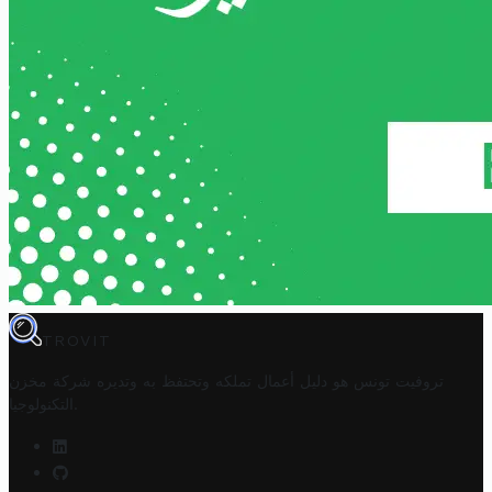
TROVIT
تروفيت تونس هو دليل أعمال تملكه وتحتفظ به وتديره
شركة مخزن
.
التكنولوجيا