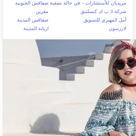
مريديان للأستشارات - في حالة تصفية
صفاقس الجنوبية
شركة 3 ب ك كنسلتنق
مقرين
أمل المهيري للتسويق
صفاقس المدينة
لازرسون
اريانة المدينة