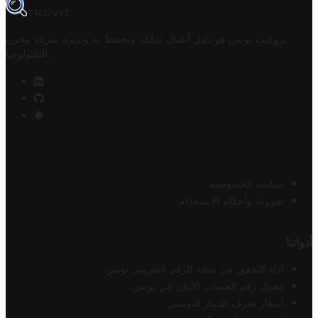
TROVIT
تروفيت تونس هو دليل أعمال تملكه وتحتفظ به وتديره
شركة مخزن
.
التكنولوجيا
سياسة الخصوصية
شروط وأحكام الاستخدام
أدواتنا
أداة التحقق من صحة الرقم الضريبي تونس
محول رقم الحساب الآيبان في تونس
أسعار صرف الدينار التونسي