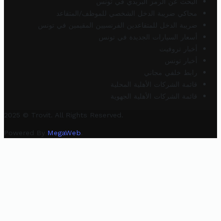
البحث عن الرمز البريدي في تونس
محاكي ضريبة الدخل الشخصي للموظف/المتقاعد
ضريبة الدخل للمتقاعدين الفرنسيين المقيمين في تونس
أسعار السيارات الجديدة في تونس
أخبار تروفيت
أخبار تونس
رابط خلفي مجاني
قائمة الشركات الأهلية المحلية
قائمة الشركات الأهلية الجهوية
2025 © Trovit. All Rights Reserved.
Powered By
MegaWeb
.