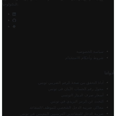
.
التكنولوجيا
سياسة الخصوصية
شروط وأحكام الاستخدام
أدواتنا
أداة التحقق من صحة الرقم الضريبي تونس
محول رقم الحساب الآيبان في تونس
أسعار صرف الدينار التونسي
البحث عن الرمز البريدي في تونس
محاكي ضريبة الدخل الشخصي للموظف/المتقاعد
ضريبة الدخل للمتقاعدين الفرنسيين المقيمين في تونس