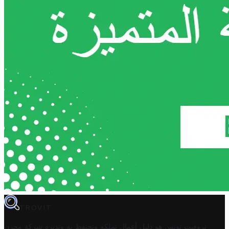
TROVIT
تروفيت تونس هو دليل أعمال تملكه وتحتفظ به وتديره
شركة مخزن