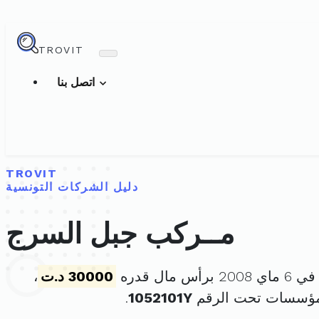
TROVIT
اتصل بنا
TROVIT
دليل الشركات التونسية
مــركب جبل السرج
س مال قدره
30000 د.ت
،
لمؤسسات تحت الرقم
1052101Y
.