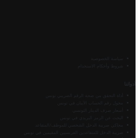
سياسة الخصوصية
شروط وأحكام الاستخدام
أدواتنا
أداة التحقق من صحة الرقم الضريبي تونس
محول رقم الحساب الآيبان في تونس
أسعار صرف الدينار التونسي
البحث عن الرمز البريدي في تونس
محاكي ضريبة الدخل الشخصي للموظف/المتقاعد
ضريبة الدخل للمتقاعدين الفرنسيين المقيمين في تونس