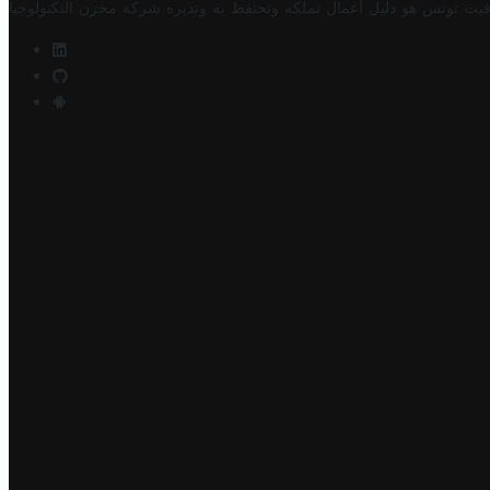
فيت تونس هو دليل أعمال تملكه وتحتفظ به وتديره
شركة مخزن التكنولوجيا