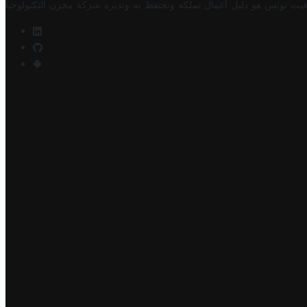
فيت تونس هو دليل أعمال تملكه وتحتفظ به وتديره
شركة مخزن التكنولوجيا