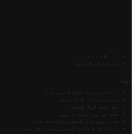
سياسة الخصوصية
شروط وأحكام الاستخدام
أدواتنا
أداة التحقق من صحة الرقم الضريبي تونس
محول رقم الحساب الآيبان في تونس
أسعار صرف الدينار التونسي
البحث عن الرمز البريدي في تونس
محاكي ضريبة الدخل الشخصي للموظف/المتقاعد
ضريبة الدخل للمتقاعدين الفرنسيين المقيمين في تونس