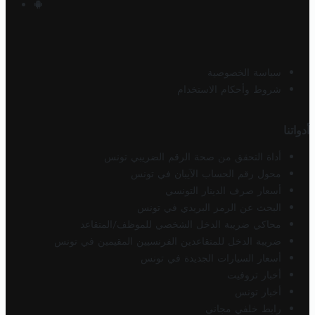
سياسة الخصوصية
شروط وأحكام الاستخدام
أدواتنا
أداة التحقق من صحة الرقم الضريبي تونس
محول رقم الحساب الآيبان في تونس
أسعار صرف الدينار التونسي
البحث عن الرمز البريدي في تونس
محاكي ضريبة الدخل الشخصي للموظف/المتقاعد
ضريبة الدخل للمتقاعدين الفرنسيين المقيمين في تونس
أسعار السيارات الجديدة في تونس
أخبار تروفيت
أخبار تونس
رابط خلفي مجاني