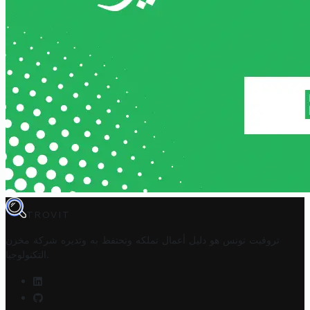
TROVIT
تروفيت تونس هو دليل أعمال تملكه وتحتفظ به وتديره
شركة مخزن
.
التكنولوجيا