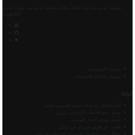
تروفيت تونس هو دليل أعمال تملكه وتحتفظ به وتديره
شركة مخزن
.
التكنولوجيا
سياسة الخصوصية
شروط وأحكام الاستخدام
أدواتنا
أداة التحقق من صحة الرقم الضريبي تونس
محول رقم الحساب الآيبان في تونس
أسعار صرف الدينار التونسي
البحث عن الرمز البريدي في تونس
محاكي ضريبة الدخل الشخصي للموظف/المتقاعد