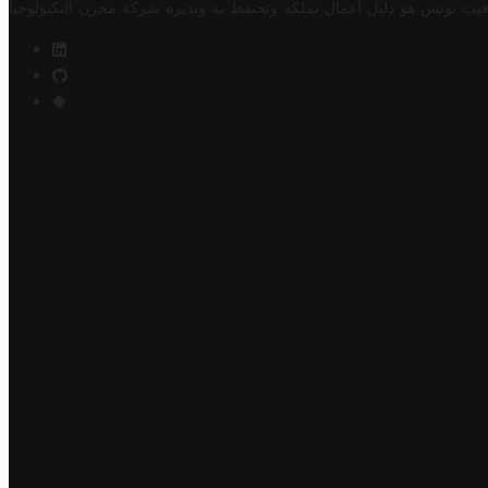
فيت تونس هو دليل أعمال تملكه وتحتفظ به وتديره
شركة مخزن التكنولوجيا