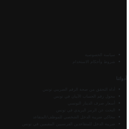
سياسة الخصوصية
شروط وأحكام الاستخدام
أدواتنا
أداة التحقق من صحة الرقم الضريبي تونس
محول رقم الحساب الآيبان في تونس
أسعار صرف الدينار التونسي
البحث عن الرمز البريدي في تونس
محاكي ضريبة الدخل الشخصي للموظف/المتقاعد
ضريبة الدخل للمتقاعدين الفرنسيين المقيمين في تونس