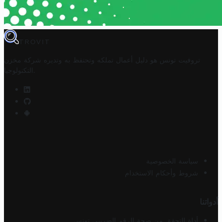
TROVIT
تروفيت تونس هو دليل أعمال تملكه وتحتفظ به وتديره
شركة مخزن
.
التكنولوجيا
سياسة الخصوصية
شروط وأحكام الاستخدام
أدواتنا
أداة التحقق من صحة الرقم الضريبي تونس