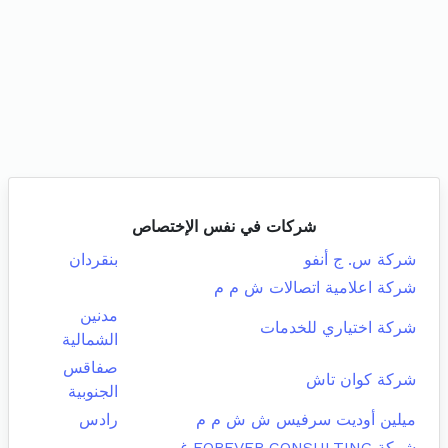
شركات في نفس الإختصاص
شركة س. ج أنفو
بنقردان
شركة اعلامية اتصالات ش م م
مدنين
شركة اختياري للخدمات
الشمالية
صفاقس
شركة كوان تاش
الجنوبية
ميلين أوديت سرفيس ش ش م م
رادس
شركة FOREVER CONSULTING غير