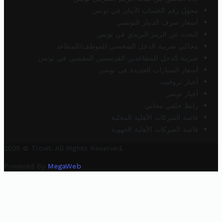
محول رقم الحساب الآيبان في تونس
أسعار صرف الدينار التونسي
البحث عن الرمز البريدي في تونس
محاكي ضريبة الدخل الشخصي للموظف/المتقاعد
ضريبة الدخل للمتقاعدين الفرنسيين المقيمين في تونس
أسعار السيارات الجديدة في تونس
أخبار تروفيت
أخبار تونس
رابط خلفي مجاني
قائمة الشركات الأهلية المحلية
قائمة الشركات الأهلية الجهوية
2025 © Trovit. All Rights Reserved.
Powered By
MegaWeb
.