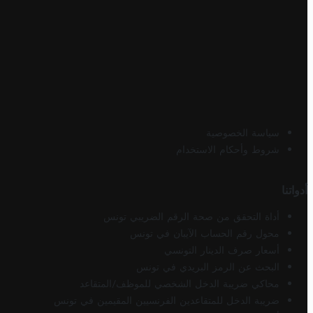
سياسة الخصوصية
شروط وأحكام الاستخدام
أدواتنا
أداة التحقق من صحة الرقم الضريبي تونس
محول رقم الحساب الآيبان في تونس
أسعار صرف الدينار التونسي
البحث عن الرمز البريدي في تونس
محاكي ضريبة الدخل الشخصي للموظف/المتقاعد
ضريبة الدخل للمتقاعدين الفرنسيين المقيمين في تونس