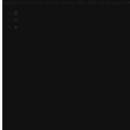
فيت تونس هو دليل أعمال تملكه وتحتفظ به وتديره
شركة مخزن التكنولوجيا