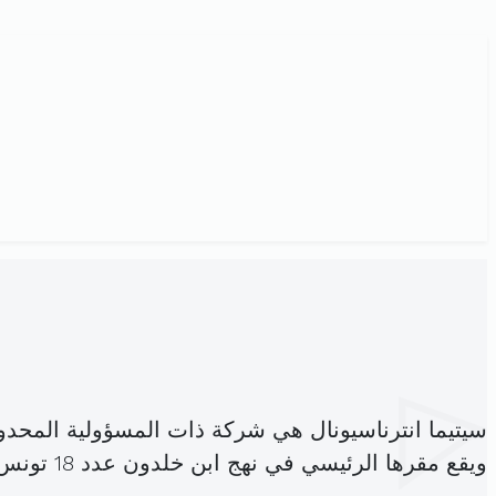
سيتيما انترناسيونال هي شركة ذات المسؤولية المحد
ويقع مقرها الرئيسي في نهج ابن خلدون عدد 18 تونس (