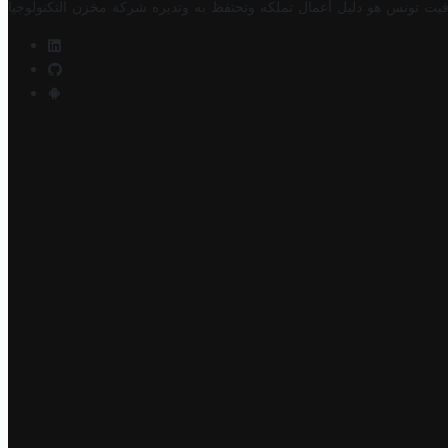
فيت تونس هو دليل أعمال تملكه وتحتفظ به وتديره
شركة مخزن التكنولوجيا