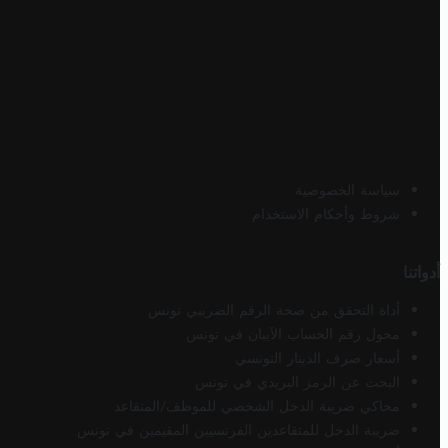
سياسة الخصوصية
شروط وأحكام الاستخدام
أدواتنا
أداة التحقق من صحة الرقم الضريبي تونس
محول رقم الحساب الآيبان في تونس
أسعار صرف الدينار التونسي
البحث عن الرمز البريدي في تونس
محاكي ضريبة الدخل الشخصي للموظف/المتقاعد
ضريبة الدخل للمتقاعدين الفرنسيين المقيمين في تونس