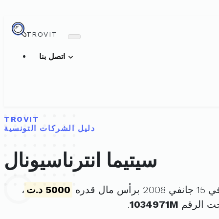
TROVIT
اتصل بنا
TROVIT
دليل الشركات التونسية
سيتيما انترناسيونال
مال قدره
5000 د.ت
،
حت الرقم
1034971M
.