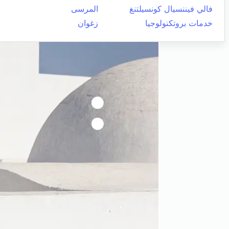
فالي فيننسيال كونسيلتنغ
المرسى
خدمات بروتكنولوجيا
زغوان