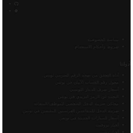
سياسة الخصوصية
شروط وأحكام الاستخدام
أدواتنا
أداة التحقق من صحة الرقم الضريبي تونس
محول رقم الحساب الآيبان في تونس
أسعار صرف الدينار التونسي
البحث عن الرمز البريدي في تونس
محاكي ضريبة الدخل الشخصي للموظف/المتقاعد
ضريبة الدخل للمتقاعدين الفرنسيين المقيمين في تونس
أسعار السيارات الجديدة في تونس
أخبار تروفيت
أخبار تونس