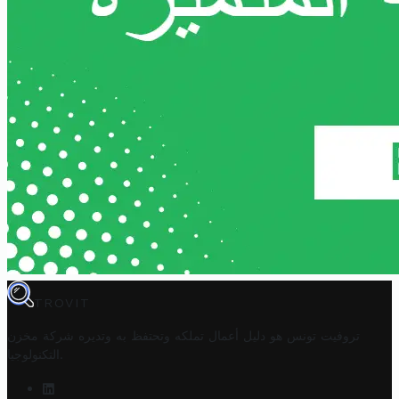
TROVIT
تروفيت تونس هو دليل أعمال تملكه وتحتفظ به وتديره
شركة مخزن
.
التكنولوجيا