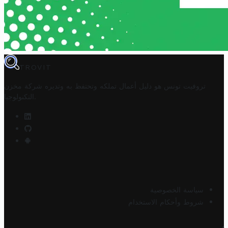
TROVIT
تروفيت تونس هو دليل أعمال تملكه وتحتفظ به وتديره
شركة مخزن
.
التكنولوجيا
سياسة الخصوصية
شروط وأحكام الاستخدام