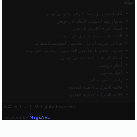
أدواتنا
أداة التحقق من صحة الرقم الضريبي تونس
محول رقم الحساب الآيبان في تونس
أسعار صرف الدينار التونسي
البحث عن الرمز البريدي في تونس
محاكي ضريبة الدخل الشخصي للموظف/المتقاعد
ضريبة الدخل للمتقاعدين الفرنسيين المقيمين في تونس
أسعار السيارات الجديدة في تونس
أخبار تروفيت
أخبار تونس
رابط خلفي مجاني
قائمة الشركات الأهلية المحلية
قائمة الشركات الأهلية الجهوية
2025 © Trovit. All Rights Reserved.
Powered By
MegaWeb
.