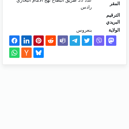
عدد 25 طريق البطاح نهج الامام البخاري
المقر
رادس
الترقيم
البريدي
الولاية
بنعروس