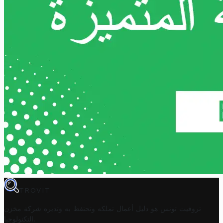
TROVIT
تروفيت تونس هو دليل أعمال تملكه وتحتفظ به وتديره
شركة مخزن
.
التكنولوجيا