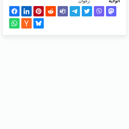
الولاية
زغوان