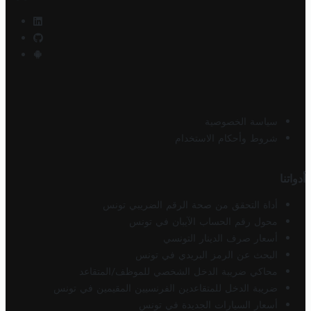
سياسة الخصوصية
شروط وأحكام الاستخدام
أدواتنا
أداة التحقق من صحة الرقم الضريبي تونس
محول رقم الحساب الآيبان في تونس
أسعار صرف الدينار التونسي
البحث عن الرمز البريدي في تونس
محاكي ضريبة الدخل الشخصي للموظف/المتقاعد
ضريبة الدخل للمتقاعدين الفرنسيين المقيمين في تونس
أسعار السيارات الجديدة في تونس