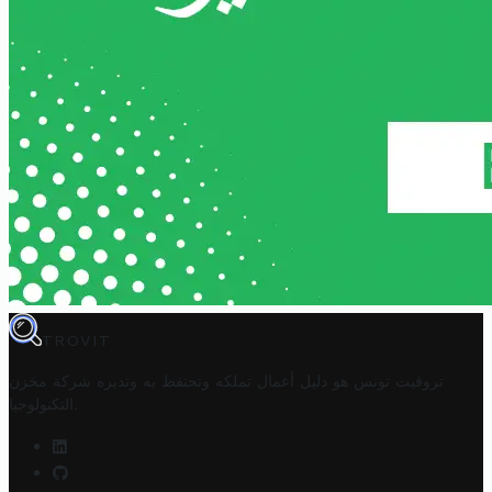
TROVIT
تروفيت تونس هو دليل أعمال تملكه وتحتفظ به وتديره
شركة مخزن
.
التكنولوجيا