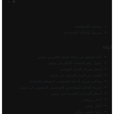
سياسة الخصوصية
شروط وأحكام الاستخدام
أدواتنا
أداة التحقق من صحة الرقم الضريبي تونس
محول رقم الحساب الآيبان في تونس
أسعار صرف الدينار التونسي
البحث عن الرمز البريدي في تونس
محاكي ضريبة الدخل الشخصي للموظف/المتقاعد
ضريبة الدخل للمتقاعدين الفرنسيين المقيمين في تونس
أسعار السيارات الجديدة في تونس
أخبار تروفيت
أخبار تونس
رابط خلفي مجاني