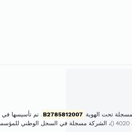
B2785812007
. تم تأسيسها في 15 نوفمبر 2007 برأس مال قدره
)، الشركة مسجلة في السجل الوطني للمؤسس