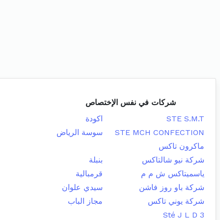
شركات في نفس الإختصاص
STE S.M.T
اكودة
STE MCH CONFECTION
سوسة الرياض
ماكرون تاكس
شركة نيو شالتاكس
بنبلة
ياسميتاكس ش م م
قرمبالية
شركة باو روز فاشن
سيدي علوان
شركة يوني تاكس
مجاز الباب
Sté J L D 3