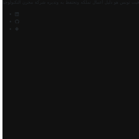
فيت تونس هو دليل أعمال تملكه وتحتفظ به وتديره
شركة مخزن التكنولوجيا