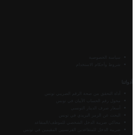
سياسة الخصوصية
شروط وأحكام الاستخدام
أدواتنا
أداة التحقق من صحة الرقم الضريبي تونس
محول رقم الحساب الآيبان في تونس
أسعار صرف الدينار التونسي
البحث عن الرمز البريدي في تونس
محاكي ضريبة الدخل الشخصي للموظف/المتقاعد
ضريبة الدخل للمتقاعدين الفرنسيين المقيمين في تونس