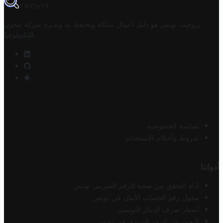
TROVIT
تروفيت تونس هو دليل أعمال تملكه وتحتفظ به وتديره
شركة مخزن
.
التكنولوجيا
سياسة الخصوصية
شروط وأحكام الاستخدام
أدواتنا
أداة التحقق من صحة الرقم الضريبي تونس
محول رقم الحساب الآيبان في تونس
أسعار صرف الدينار التونسي
البحث عن الرمز البريدي في تونس