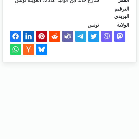
المقر
شارع خالد ابن الوليد عد23د العوينة تونس
الترقيم
البريدي
الولاية
تونس