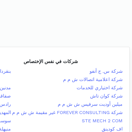
شركات في نفس الإختصاص
شركة س. ج أنفو
بنقردا
شركة اعلامية اتصالات ش م م
شركة اختياري للخدمات
مدنين 
شركة كوان تاش
صفاقس
ميلين أوديت سرفيس ش ش م م
رادس
شركة FOREVER CONSULTING غير مقيمة ش ش م م
المهدي
STE MECH 2 COM
سوسة 
اف كودينق
منيهلة