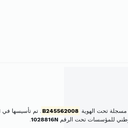
 مسجلة تحت الهوية
B245562008
. تم تأسيسها في 23 نوفمبر 2007 برأس مال قدره
وطني للمؤسسات تحت الرقم
1028816N
.