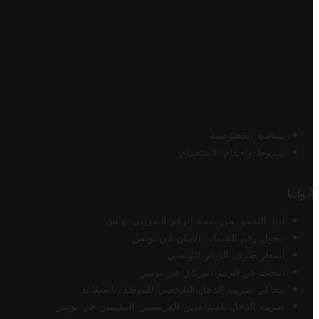
سياسة الخصوصية
شروط وأحكام الاستخدام
أدواتنا
أداة التحقق من صحة الرقم الضريبي تونس
محول رقم الحساب الآيبان في تونس
أسعار صرف الدينار التونسي
البحث عن الرمز البريدي في تونس
محاكي ضريبة الدخل الشخصي للموظف/المتقاعد
ضريبة الدخل للمتقاعدين الفرنسيين المقيمين في تونس