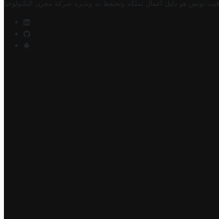
فيت تونس هو دليل أعمال تملكه وتحتفظ به وتديره
شركة مخزن التكنولوجيا