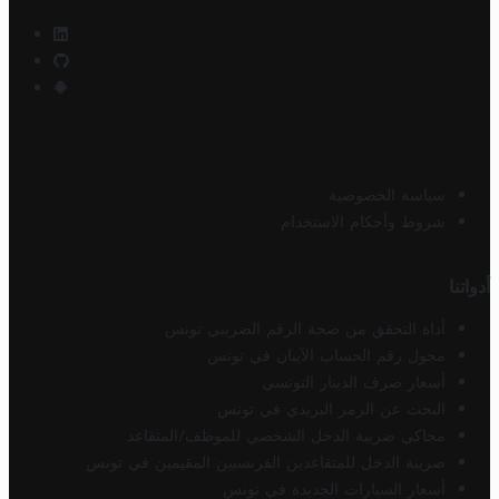
سياسة الخصوصية
شروط وأحكام الاستخدام
أدواتنا
أداة التحقق من صحة الرقم الضريبي تونس
محول رقم الحساب الآيبان في تونس
أسعار صرف الدينار التونسي
البحث عن الرمز البريدي في تونس
محاكي ضريبة الدخل الشخصي للموظف/المتقاعد
ضريبة الدخل للمتقاعدين الفرنسيين المقيمين في تونس
أسعار السيارات الجديدة في تونس