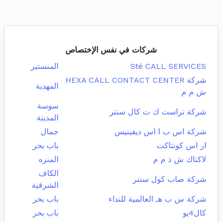
شركات في نفس الإختصاص
Sté CALL SERVICES
المنستير
شركة HEXA CALL CONTACT CENTER
المهدية
ش م م
سوسة
شركة تراست ك ت كال سنتر
المدينة
شركة اس ب ا اس ديفينيس
جمال
ار اس كونتاكت
باب بحر
لاكتاك ش ذ م م
المنزه
الكاف
شركة صاب كول سنتر
الشرقية
شركة س ب هـ العالمية للنداء
باب بحر
كال4يو
باب بحر