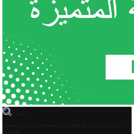
TROVIT
تروفيت تونس هو دليل أعمال تملكه وتحتفظ به وتديره
شركة مخزن
.
التكنولوجيا