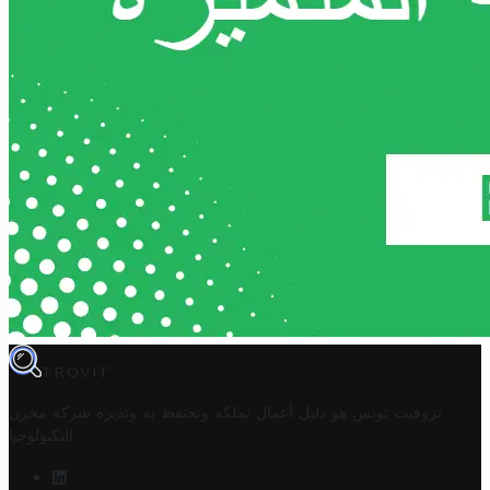
TROVIT
تروفيت تونس هو دليل أعمال تملكه وتحتفظ به وتديره
شركة مخزن
.
التكنولوجيا