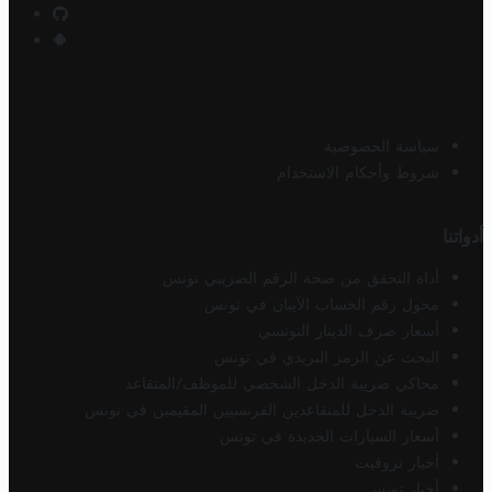
سياسة الخصوصية
شروط وأحكام الاستخدام
أدواتنا
أداة التحقق من صحة الرقم الضريبي تونس
محول رقم الحساب الآيبان في تونس
أسعار صرف الدينار التونسي
البحث عن الرمز البريدي في تونس
محاكي ضريبة الدخل الشخصي للموظف/المتقاعد
ضريبة الدخل للمتقاعدين الفرنسيين المقيمين في تونس
أسعار السيارات الجديدة في تونس
أخبار تروفيت
أخبار تونس