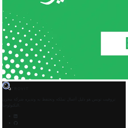
TROVIT
تروفيت تونس هو دليل أعمال تملكه وتحتفظ به وتديره
شركة مخزن
.
التكنولوجيا