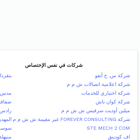
شركات في نفس الإختصاص
شركة س. ج أنفو
بنقردا
شركة اعلامية اتصالات ش م م
شركة اختياري للخدمات
مدنين 
شركة كوان تاش
صفاقس
ميلين أوديت سرفيس ش ش م م
رادس
شركة FOREVER CONSULTING غير مقيمة ش ش م م
المهدي
STE MECH 2 COM
سوسة 
اف كودينق
منيهلة