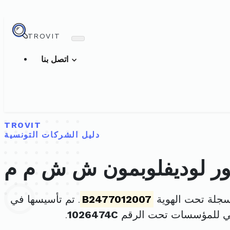
TROVIT
اتصل بنا
TROVIT
دليل الشركات التونسية
بور لوديفلوبمون ش ش م م
سجلة تحت الهوية
B2477012007
. تم تأسيسها في
ني للمؤسسات تحت الرقم
1026474C
.