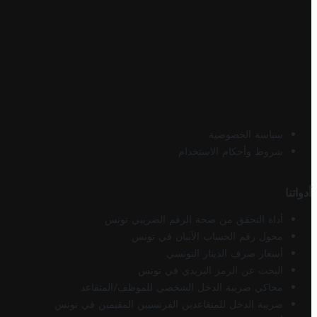
سياسة الخصوصية
شروط وأحكام الاستخدام
أدواتنا
أداة التحقق من صحة الرقم الضريبي تونس
محول رقم الحساب الآيبان في تونس
أسعار صرف الدينار التونسي
البحث عن الرمز البريدي في تونس
محاكي ضريبة الدخل الشخصي للموظف/المتقاعد
ضريبة الدخل للمتقاعدين الفرنسيين المقيمين في تونس