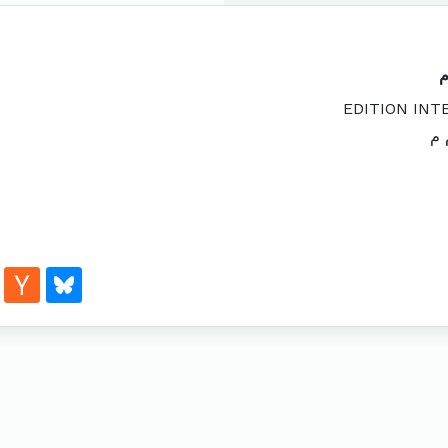
م
EDITION IN
 م