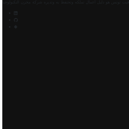
فيت تونس هو دليل أعمال تملكه وتحتفظ به وتديره
شركة مخزن التكنولوجيا