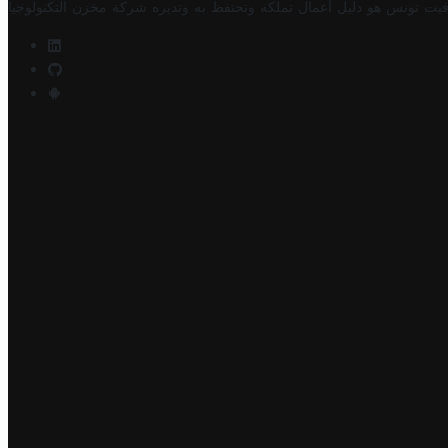
فيت تونس هو دليل أعمال تملكه وتحتفظ به وتديره
شركة مخزن التكنولوجيا