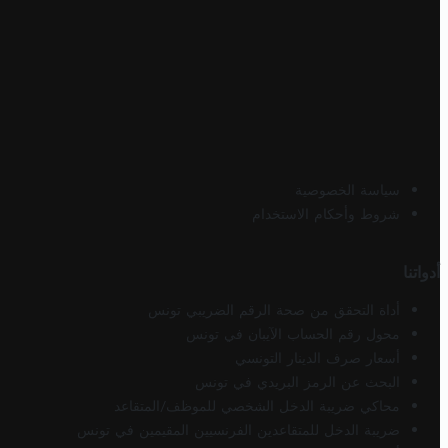
سياسة الخصوصية
شروط وأحكام الاستخدام
أدواتنا
أداة التحقق من صحة الرقم الضريبي تونس
محول رقم الحساب الآيبان في تونس
أسعار صرف الدينار التونسي
البحث عن الرمز البريدي في تونس
محاكي ضريبة الدخل الشخصي للموظف/المتقاعد
ضريبة الدخل للمتقاعدين الفرنسيين المقيمين في تونس