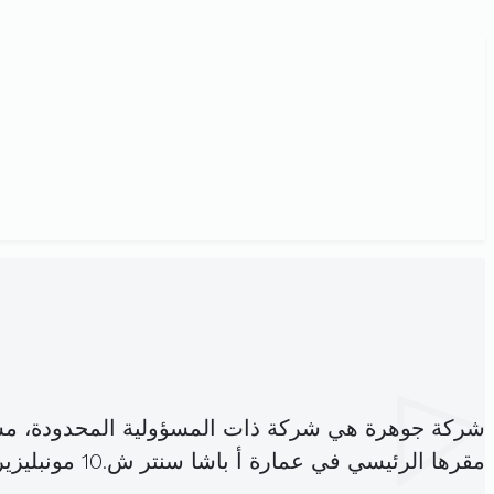
شركة جوهرة هي شركة ذات المسؤولية المحدودة، مس
مقرها الرئيسي في عمارة أ باشا سنتر ش.10 مونبليزير تونس 1073 (