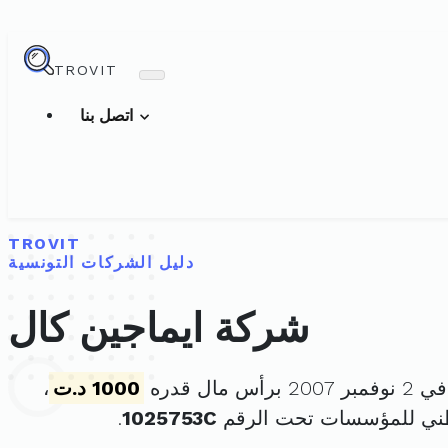
TROVIT
اتصل بنا
TROVIT
دليل الشركات التونسية
شركة ايماجين كال
س مال قدره
1000 د.ت
،
طني للمؤسسات تحت الرقم
1025753C
.