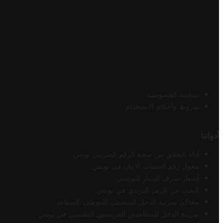
سياسة الخصوصية
شروط وأحكام الاستخدام
أدواتنا
أداة التحقق من صحة الرقم الضريبي تونس
محول رقم الحساب الآيبان في تونس
أسعار صرف الدينار التونسي
البحث عن الرمز البريدي في تونس
محاكي ضريبة الدخل الشخصي للموظف/المتقاعد
ضريبة الدخل للمتقاعدين الفرنسيين المقيمين في تونس