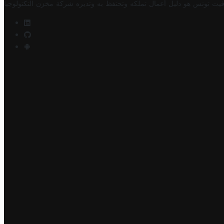
فيت تونس هو دليل أعمال تملكه وتحتفظ به وتديره
شركة مخزن التكنولوجيا