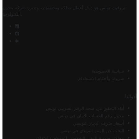
تروفيت تونس هو دليل أعمال تملكه وتحتفظ به وتديره
شركة مخزن
.
التكنولوجيا
سياسة الخصوصية
شروط وأحكام الاستخدام
أدواتنا
أداة التحقق من صحة الرقم الضريبي تونس
محول رقم الحساب الآيبان في تونس
أسعار صرف الدينار التونسي
البحث عن الرمز البريدي في تونس
محاكي ضريبة الدخل الشخصي للموظف/المتقاعد