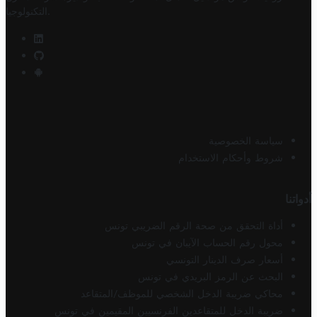
.
التكنولوجيا
سياسة الخصوصية
شروط وأحكام الاستخدام
أدواتنا
أداة التحقق من صحة الرقم الضريبي تونس
محول رقم الحساب الآيبان في تونس
أسعار صرف الدينار التونسي
البحث عن الرمز البريدي في تونس
محاكي ضريبة الدخل الشخصي للموظف/المتقاعد
ضريبة الدخل للمتقاعدين الفرنسيين المقيمين في تونس