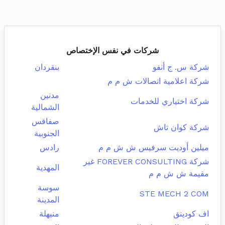
شركات في نفس الإختصاص
شركة س. ج أنفو
بنقردان
شركة اعلامية اتصالات ش م م
مدنين
شركة اختياري للخدمات
الشمالية
صفاقس
شركة كوان تاش
الجنوبية
ميلين أوديت سرفيس ش ش م م
رادس
شركة FOREVER CONSULTING غير
المهدية
مقيمة ش ش م م
سوسة
STE MECH 2 COM
المدينة
اف كودينق
منيهلة