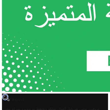
TROVIT
تروفيت تونس هو دليل أعمال تملكه وتحتفظ به وتديره
شركة مخزن