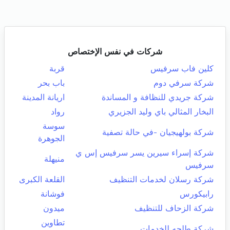
شركات في نفس الإختصاص
كلين فاب سرفيس
قربة
شركة سرفي دوم
باب بحر
شركة جريدي للنظافة و المساندة
اريانة المدينة
البخار المثالي باي وليد الجزيري
رواد
سوسة
شركة بولهيجيان -في حالة تصفية
الجوهرة
شركة إسراء سيرين يسر سرفيس إس ي
منيهلة
سرفيس
شركة رسلان لخدمات التنظيف
القلعة الكبرى
رابيكورس
فوشانة
شركة الزحاف للتنظيف
ميدون
تطاوين
شركة طلحه للخدمات