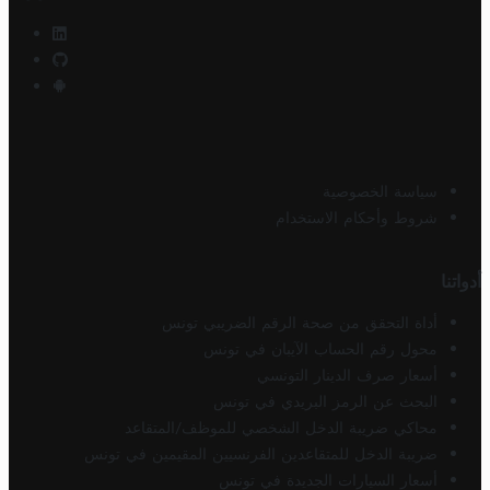
سياسة الخصوصية
شروط وأحكام الاستخدام
أدواتنا
أداة التحقق من صحة الرقم الضريبي تونس
محول رقم الحساب الآيبان في تونس
أسعار صرف الدينار التونسي
البحث عن الرمز البريدي في تونس
محاكي ضريبة الدخل الشخصي للموظف/المتقاعد
ضريبة الدخل للمتقاعدين الفرنسيين المقيمين في تونس
أسعار السيارات الجديدة في تونس