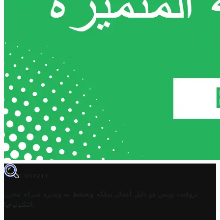
TROVIT
تروفيت تونس هو دليل أعمال تملكه وتحتفظ به وتديره
شركة مخزن
.
التكنولوجيا