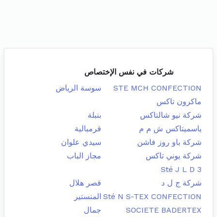
شركات في نفس الإختصاص
STE MCH CONFECTION
سوسة الرياض
ماكرون تاكس
شركة نيو شالتاكس
بنبلة
ياسميتاكس ش م م
قرمبالية
شركة باو روز فاشن
سيدي علوان
شركة يوني تاكس
مجاز الباب
Sté J L D 3
شركة ج ل د
قصر هلال
Sté N S-TEX CONFECTION
المنستير
SOCIETE BADERTEX
جمال