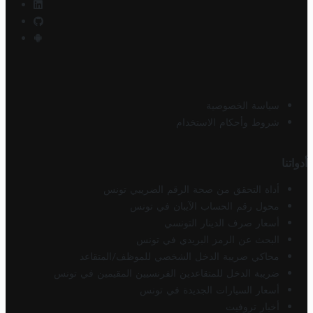
سياسة الخصوصية
شروط وأحكام الاستخدام
أدواتنا
أداة التحقق من صحة الرقم الضريبي تونس
محول رقم الحساب الآيبان في تونس
أسعار صرف الدينار التونسي
البحث عن الرمز البريدي في تونس
محاكي ضريبة الدخل الشخصي للموظف/المتقاعد
ضريبة الدخل للمتقاعدين الفرنسيين المقيمين في تونس
أسعار السيارات الجديدة في تونس
أخبار تروفيت