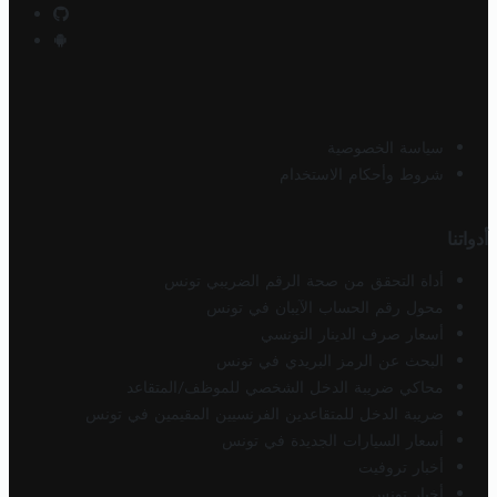
سياسة الخصوصية
شروط وأحكام الاستخدام
أدواتنا
أداة التحقق من صحة الرقم الضريبي تونس
محول رقم الحساب الآيبان في تونس
أسعار صرف الدينار التونسي
البحث عن الرمز البريدي في تونس
محاكي ضريبة الدخل الشخصي للموظف/المتقاعد
ضريبة الدخل للمتقاعدين الفرنسيين المقيمين في تونس
أسعار السيارات الجديدة في تونس
أخبار تروفيت
أخبار تونس