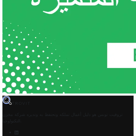
TROVIT
تروفيت تونس هو دليل أعمال تملكه وتحتفظ به وتديره
شركة مخزن
.
التكنولوجيا