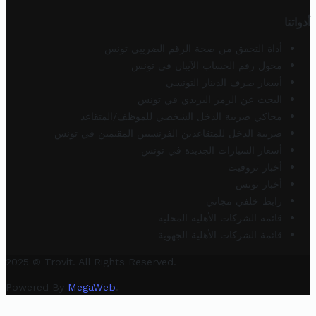
أدواتنا
أداة التحقق من صحة الرقم الضريبي تونس
محول رقم الحساب الآيبان في تونس
أسعار صرف الدينار التونسي
البحث عن الرمز البريدي في تونس
محاكي ضريبة الدخل الشخصي للموظف/المتقاعد
ضريبة الدخل للمتقاعدين الفرنسيين المقيمين في تونس
أسعار السيارات الجديدة في تونس
أخبار تروفيت
أخبار تونس
رابط خلفي مجاني
قائمة الشركات الأهلية المحلية
قائمة الشركات الأهلية الجهوية
2025 © Trovit. All Rights Reserved.
Powered By
MegaWeb
.