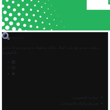
TROVIT
تروفيت تونس هو دليل أعمال تملكه وتحتفظ به وتديره
شركة مخزن
.
التكنولوجيا
سياسة الخصوصية
شروط وأحكام الاستخدام