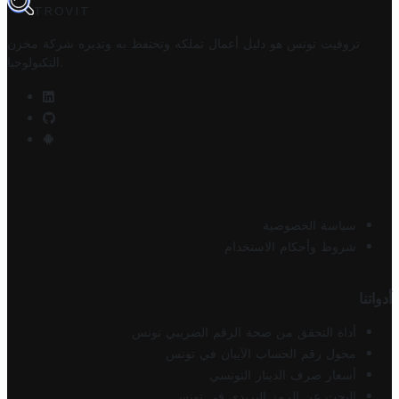
TROVIT
تروفيت تونس هو دليل أعمال تملكه وتحتفظ به وتديره
شركة مخزن
.
التكنولوجيا
سياسة الخصوصية
شروط وأحكام الاستخدام
أدواتنا
أداة التحقق من صحة الرقم الضريبي تونس
محول رقم الحساب الآيبان في تونس
أسعار صرف الدينار التونسي
البحث عن الرمز البريدي في تونس